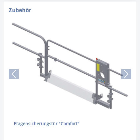
Zubehör
Etagensicherungstür "Comfort"
Etage