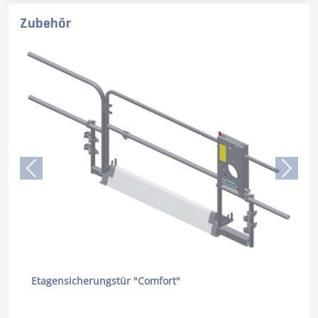
Zubehör
Etagensicherungstür "Comfort"
Etag