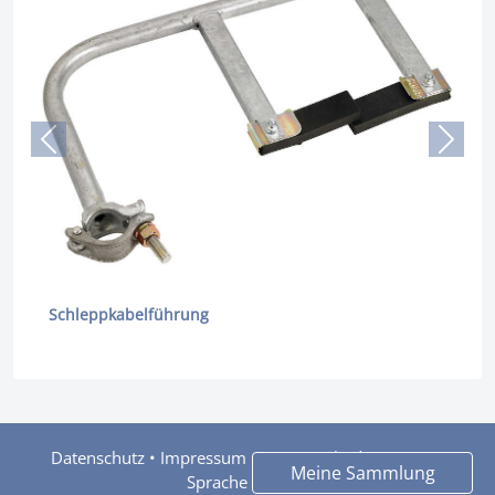
Schleppkabelführung
Halteschiene
Datenschutz
•
Impressum
•
Nutzungsbedingungen
•
Meine Sammlung
Sprache