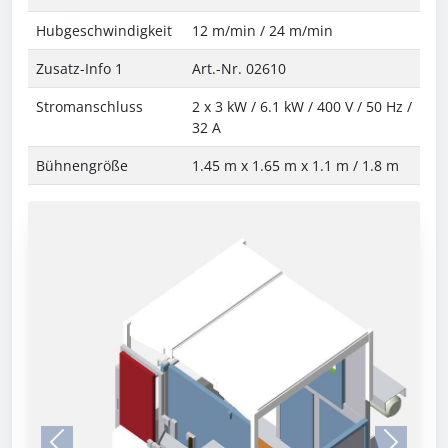
Hubgeschwindigkeit
12 m/min / 24 m/min
Zusatz-Info 1
Art.-Nr. 02610
Stromanschluss
2 x 3 kW / 6.1 kW / 400 V / 50 Hz /
32 A
Bühnengröße
1.45 m x 1.65 m x 1.1 m / 1.8 m