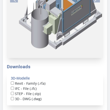
Previous
Next
Downloads
3D-Modelle
Revit - Family (.rfa)
IFC - File (.ifc)
STEP - File (.stp)
3D - DWG (.dwg)