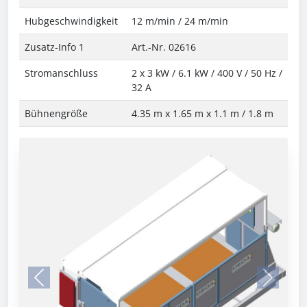
Hubgeschwindigkeit
12 m/min / 24 m/min
Zusatz-Info 1
Art.-Nr. 02616
Stromanschluss
2 x 3 kW / 6.1 kW / 400 V / 50 Hz /
32 A
Bühnengröße
4.35 m x 1.65 m x 1.1 m / 1.8 m
Previous
Next