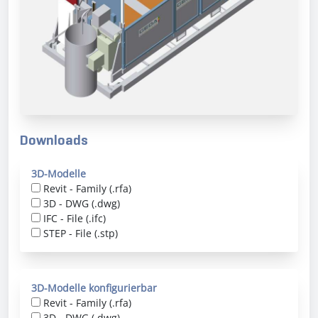
Downloads
3D-Modelle
Revit - Family (.rfa)
3D - DWG (.dwg)
IFC - File (.ifc)
STEP - File (.stp)
3D-Modelle konfigurierbar
Revit - Family (.rfa)
3D - DWG (.dwg)